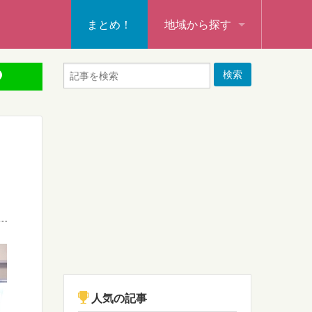
まとめ！
地域から探す
秩父・飯能・秩父郡
本庄・深谷・熊谷・大里郡・
行田・羽生・加須
東松山・坂戸・鶴ヶ島・日高
入間・所沢・狭山・入間郡
ふじみ野・富士見・志木
新座・朝霞・戸田・和光
人気の記事
蕨・草加・八潮・三郷