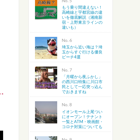
No.
もう乗り間違えない！
高崎線と宇都宮線の違
いを徹底解説（湘南新
宿・上野東京ラインの
違いも）
No.
埼玉から近い海は？埼
玉からすぐ行ける優良
ビーチ4選
No.
「月曜から夜ふかし」
の西川口特集に川口市
民として一応突っ込ん
でおきますね
No.
イオンモール上尾つい
にオープン！テナント
一覧とATM・映画館・
コロナ対策についても
No.