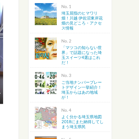
No.
埼玉屈指のヒマワリ
越谷・春日部・吉川・北葛飾
畑！川越 伊佐沼東岸花
畑の見どころ・アクセ
ス情報
さいたま・川越・川口
No.
上尾・桶川・北本・鴻巣・北
「マツコの知らない世
界」で話題になった埼
玉スイーツ4選はこれ
蓮田・白岡・久喜・幸手・南
だ！
No.
ご当地ナンバープレー
トデザイン一挙紹介！
埼玉からはあの地域
が！
No.
よく分かる埼玉県地図
2018にまた納得してし
まう埼玉県民