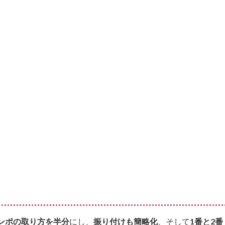
ンポの取り方を半分
にし、
振り付けも簡略化
、そして
1番と2番