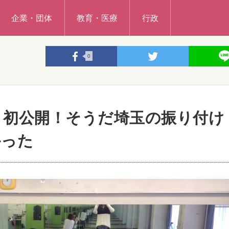
企業・団体
教育・医療
行政
0
念】初公開！そうだ埼玉の振り付け
かった