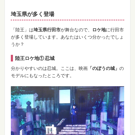
埼玉県が多く登場
「陸王」は
埼玉県行田市
が舞台なので、
ロケ地
に行田市
が多く登場しています。あなたはいくつ分かったでしょ
うか？
陸王ロケ地① 忍城
分かりやすいのは忍城。ここは、映画
「のぼうの城」
の
モデルにもなったところです。