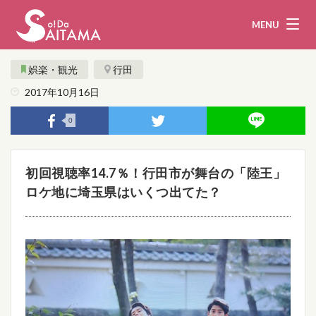
MENU
娯楽・観光
行田
2017年10月16日
娯楽・観光
飲食
0
企業・団体
教育・医療
初回視聴率14.7％！行田市が舞台の「陸王」
行政
まとめ！
ロケ地に埼玉県はいくつ出てた？
地域から探す
募集！
お問い合わせ
運営団体
ライター