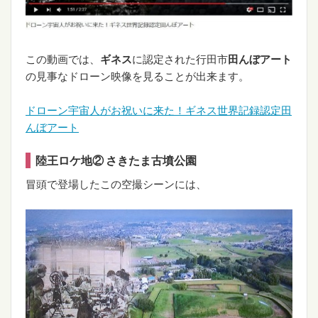
この動画では、
ギネス
に認定された行田市
田んぼアート
の見事なドローン映像を見ることが出来ます。
ドローン宇宙人がお祝いに来た！ギネス世界記録認定田
んぼアート
陸王ロケ地② さきたま古墳公園
冒頭で登場したこの空撮シーンには、