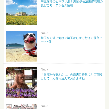
埼玉屈指のヒマワリ畑！川越 伊佐沼東岸花畑の
見どころ・アクセス情報
No.
埼玉から近い海は？埼玉からすぐ行ける優良ビ
ーチ4選
No.
「月曜から夜ふかし」の西川口特集に川口市民
として一応突っ込んでおきますね
No.