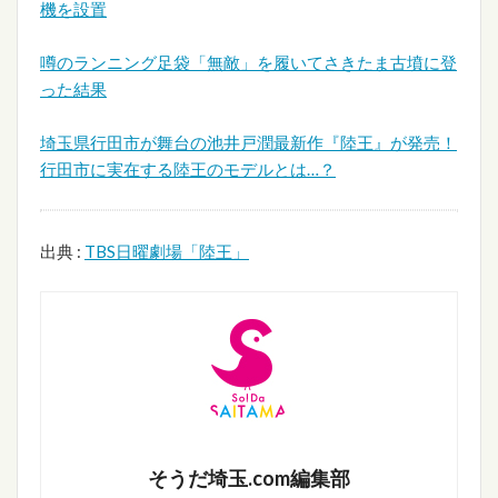
機を設置
噂のランニング足袋「無敵」を履いてさきたま古墳に登
った結果
埼玉県行田市が舞台の池井戸潤最新作『陸王』が発売！
行田市に実在する陸王のモデルとは…？
出典 :
TBS日曜劇場「陸王」
そうだ埼玉.com編集部