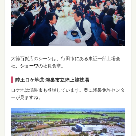
大徳百貨店のシーンは、行田市にある東証一部上場会
社、
ショーワ
の社員食堂。
陸王ロケ地⑨ 鴻巣市立陸上競技場
ロケ地は鴻巣市も登場しています。奥に鴻巣免許センタ
ーが見ますね。