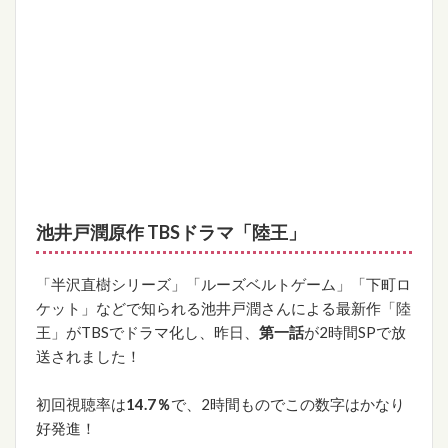
池井戸潤原作 TBSドラマ「陸王」
「半沢直樹シリーズ」「ルーズベルトゲーム」「下町ロ
ケット」などで知られる池井戸潤さんによる最新作「陸
王」がTBSでドラマ化し、昨日、
第一話
が2時間SPで放
送されました！
初回視聴率は
14.7％
で、2時間ものでこの数字はかなり
好発進！