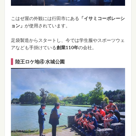
こはぜ屋の外観には行田市にある
「イサミコーポレーシ
ョン」
が使用されています。
足袋製造からスタートし、今では学生服やスポーツウェ
アなども手掛けている
創業110年
の会社。
陸王ロケ地④ 水城公園