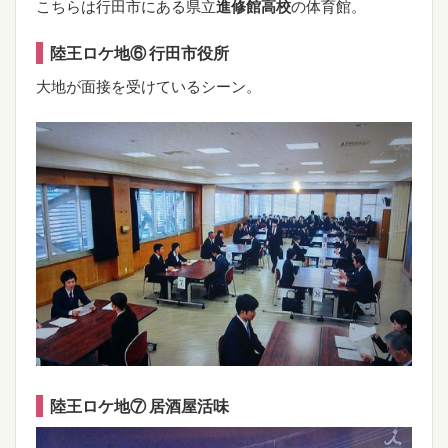
こちらは行田市にある県立
進修館高校
の体育館。
陸王ロケ地⑥ 行田市役所
大地が面接を受けているシーン。
陸王ロケ地⑦ 居酒屋活味