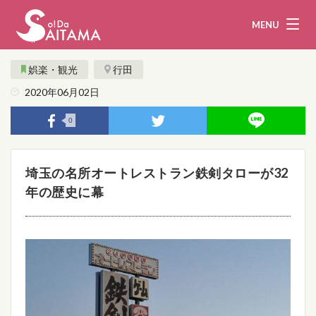
MENU
娯楽・観光
行田
2020年06月02日
娯楽・観光
飲食
0
企業・団体
教育・医療
埼玉の名所オートレストラン鉄剣タローが32
行政
まとめ！
年の歴史に幕
地域から探す
募集！
お問い合わせ
運営団体
ライター