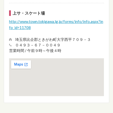
上サ・スケート場
http://www.town.tokigawa.lg.jp/forms/info/info.aspx?in
fo_id=11708
埼玉県比企郡ときがわ町大字西平７０９－３
０４９３－６７－００４９
営業時間 / 午前９時～午後４時