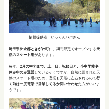
情報提供者 いっくんパパさん
埼玉県比企郡ときがわ町
に、期間限定でオープンする
天
然のスケート場
があります。
毎年、
2月の中旬まで、土、日、祝祭日と、小中学校冬
休み中のみ運営
しているそうですが、自然に囲まれた天
然のスケート場のため、営業も天候に左右されるので
行
く前は一度電話で営業してるか問い合わせ
た方がいいよ
うです。