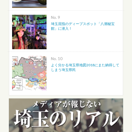
No.
埼玉屈指のディープスポット「八潮秘宝
館」に潜入！
No.
よく分かる埼玉県地図2018にまた納得して
しまう埼玉県民