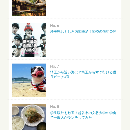
No.
埼玉県おもしろ内閣発足！閣僚名簿初公開
No.
埼玉から近い海は？埼玉からすぐ行ける優
良ビーチ4選
No.
学生以外も歓迎！越谷市の文教大学の学食
で一般人がランチしてみた