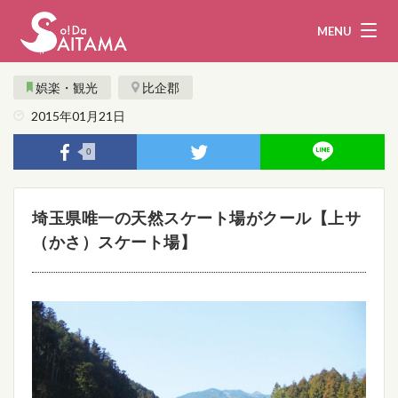
MENU
娯楽・観光
比企郡
2015年01月21日
娯楽・観光
飲食
0
企業・団体
教育・医療
埼玉県唯一の天然スケート場がクール【上サ
行政
まとめ！
（かさ）スケート場】
地域から探す
募集！
お問い合わせ
運営団体
ライター