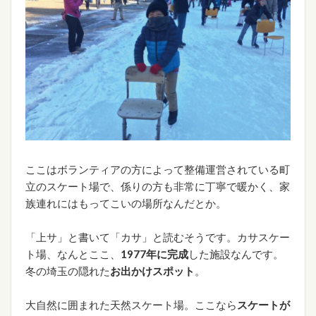
ここはボランティアの方によって整備運営されている町
立のスケート場で、係りの方も非常に丁寧で暖かく、家
族連れにはもってこいの場所なんだとか。
「上サ」と書いて「カサ」と読むそうです。カサスケー
ト場、なんとここ、
1977年に完成
した施設なんです。
冬の埼玉の隠れた
お出かけスポット
。
大自然に囲まれた天然スケート場。ここなら
スケートが