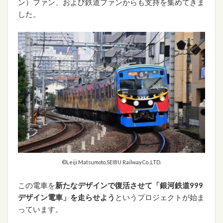
ン）ファン、および鉄道ファンからも支持を集めてきま
した。
©Leiji Matsumoto,SEIBU Railway Co.,LTD.
この電車を
新たなデザインで復活させて「銀河鉄道999
デザイン電車」を走らせよう
というプロジェクトが始ま
っています。