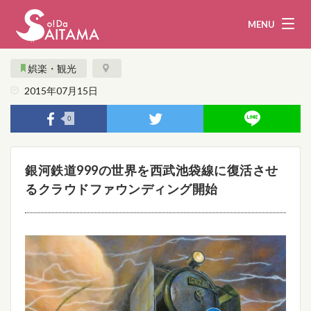
MENU
娯楽・観光
2015年07月15日
娯楽・観光
飲食
0
企業・団体
教育・医療
銀河鉄道999の世界を西武池袋線に復活させ
行政
まとめ！
るクラウドファウンディング開始
地域から探す
募集！
お問い合わせ
運営団体
ライター