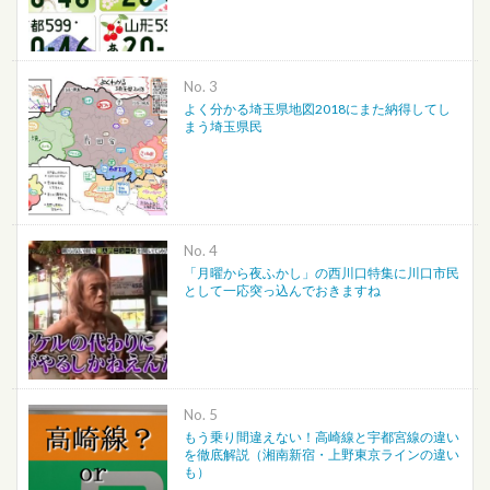
No.
よく分かる埼玉県地図2018にまた納得してし
まう埼玉県民
No.
「月曜から夜ふかし」の西川口特集に川口市民
として一応突っ込んでおきますね
No.
もう乗り間違えない！高崎線と宇都宮線の違い
を徹底解説（湘南新宿・上野東京ラインの違い
も）