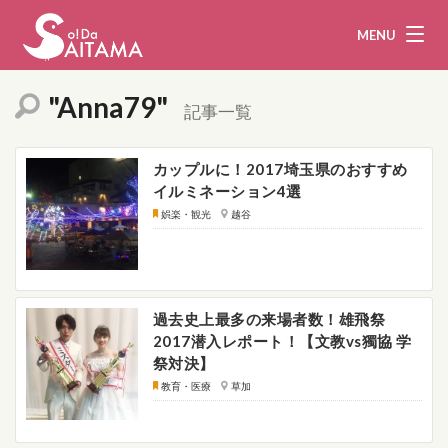
MENU
"Anna79"
記事一覧
娯楽・観光
飲食
カップルに！2017埼玉県のおすすめ
イルミネーション4選
企業・団体
教育・医療
娯楽・観光
越谷
行政
まとめ！
地域から探す
過去史上最多の来場者数！雄飛祭
2017潜入レポート！【文教vs獨協 学
募集！
お問い合わせ
祭対決】
教育・医療
草加
運営団体
ライター