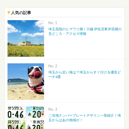
人気の記事
No.
埼玉屈指のヒマワリ畑！川越 伊佐沼東岸花畑の
見どころ・アクセス情報
No.
埼玉から近い海は？埼玉からすぐ行ける優良ビ
ーチ4選
No.
ご当地ナンバープレートデザイン一挙紹介！埼
玉からはあの地域が！