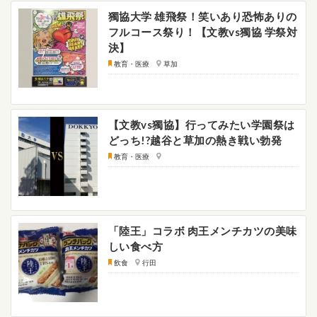
獨協大学 雄飛祭！笑いあり恐怖ありの
フルコース祭り！【文教vs獨協 学祭対
決】
教育・医療
草加
【文教vs獨協】行ってみたい学園祭は
どっち!?越谷と草加の熱き戦い勃発
教育・医療
「陸王」コラボ 肉王メンチカツの美味
しい食べ方
飲食
行田