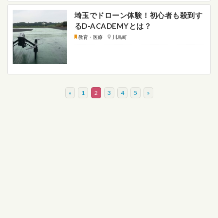
埼玉でドローン体験！初心者も殺到す
るD-ACADEMYとは？
教育・医療
川島町
«
1
2
3
4
5
»