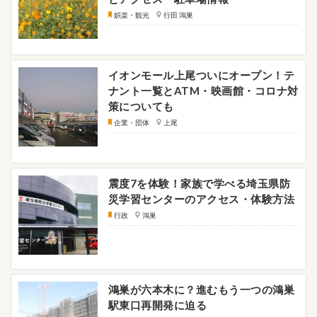
娯楽・観光
行田 鴻巣
イオンモール上尾ついにオープン！テ
ナント一覧とATM・映画館・コロナ対
策についても
企業・団体
上尾
震度7を体験！家族で学べる埼玉県防
災学習センターのアクセス・体験方法
行政
鴻巣
鴻巣が六本木に？進むもう一つの鴻巣
駅東口再開発に迫る