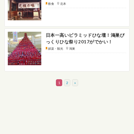
飲食
北本
日本一高いピラミッドひな壇！鴻巣び
っくりひな祭り2017がでかい！
娯楽・観光
鴻巣
1
2
»