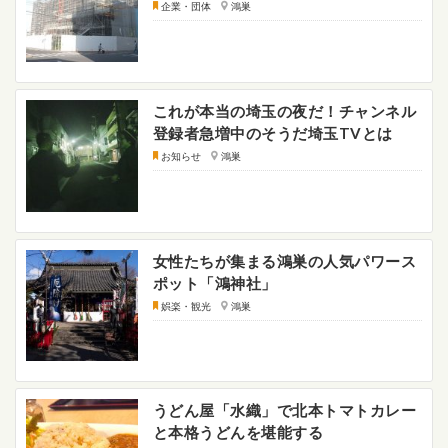
企業・団体
鴻巣
これが本当の埼玉の夜だ！チャンネル
登録者急増中のそうだ埼玉TVとは
お知らせ
鴻巣
女性たちが集まる鴻巣の人気パワース
ポット「鴻神社」
娯楽・観光
鴻巣
うどん屋「水織」で北本トマトカレー
と本格うどんを堪能する