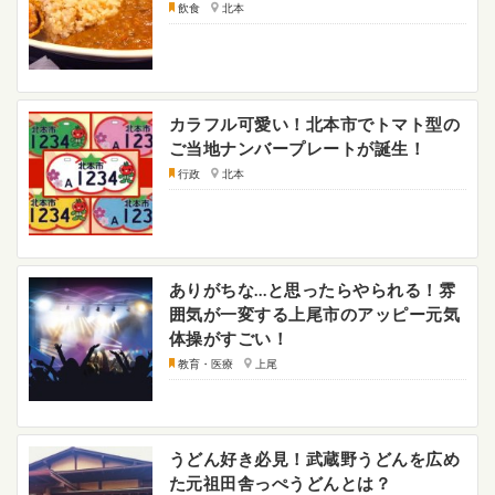
飲食
北本
カラフル可愛い！北本市でトマト型の
ご当地ナンバープレートが誕生！
行政
北本
ありがちな…と思ったらやられる！雰
囲気が一変する上尾市のアッピー元気
体操がすごい！
教育・医療
上尾
うどん好き必見！武蔵野うどんを広め
た元祖田舎っぺうどんとは？