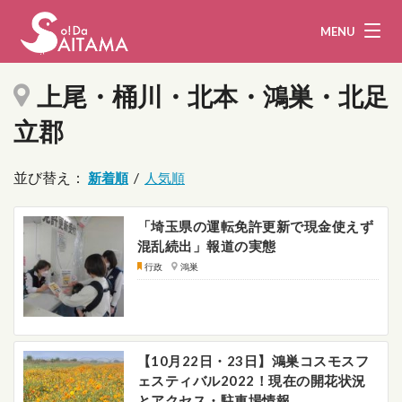
MENU
上尾・桶川・北本・鴻巣・北足
立郡
娯楽・観光
飲食
並び替え：
/
企業・団体
教育・医療
「埼玉県の運転免許更新で現金使えず
行政
まとめ！
混乱続出」報道の実態
行政
鴻巣
地域から探す
募集！
お問い合わせ
【10月22日・23日】鴻巣コスモスフ
運営団体
ライター
ェスティバル2022！現在の開花状況
とアクセス・駐車場情報