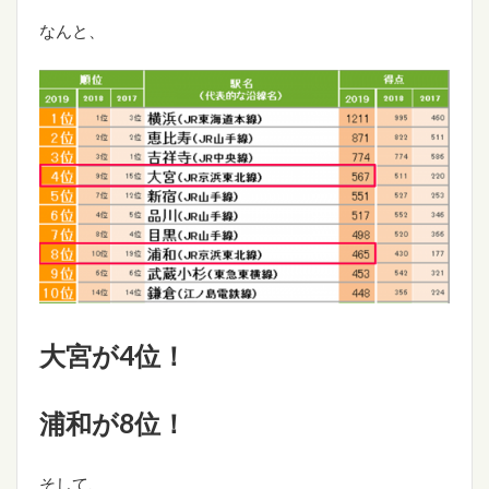
なんと、
大宮が4位！
浦和が8位！
そして、