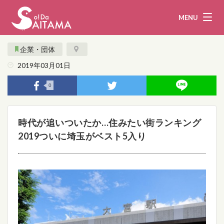
MENU
企業・団体
2019年03月01日
娯楽・観光
飲食
0
企業・団体
教育・医療
時代が追いついたか…住みたい街ランキング
行政
まとめ！
2019ついに埼玉がベスト5入り
地域から探す
募集！
お問い合わせ
運営団体
ライター