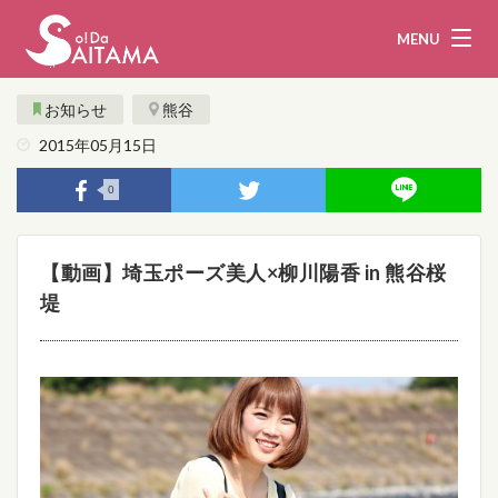
MENU
お知らせ
熊谷
2015年05月15日
娯楽・観光
飲食
0
企業・団体
教育・医療
【動画】埼玉ポーズ美人×柳川陽香 in 熊谷桜
行政
まとめ！
堤
地域から探す
募集！
お問い合わせ
運営団体
ライター