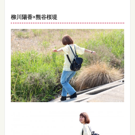
柳川陽香×熊谷桜堤