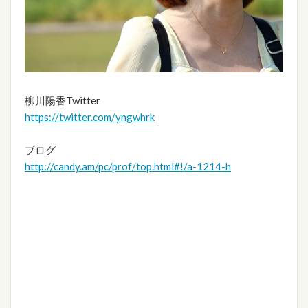
柳川陽香Twitter
https://twitter.com/yngwhrk
ブログ
http://candy.am/pc/prof/top.html#!/a-1214-h