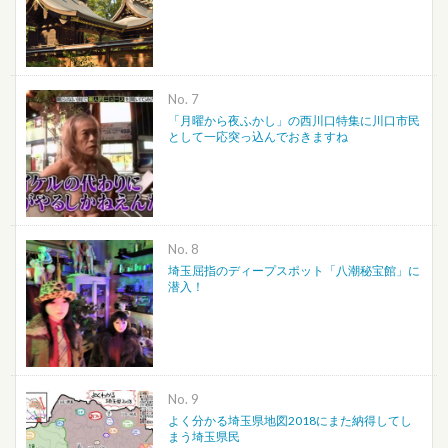
No.
「月曜から夜ふかし」の西川口特集に川口市民
として一応突っ込んでおきますね
No.
埼玉屈指のディープスポット「八潮秘宝館」に
潜入！
No.
よく分かる埼玉県地図2018にまた納得してし
まう埼玉県民