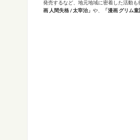
発売するなど、地元地域に密着した活動も
画 人間失格 / 太宰治」
や、
「漫画 グリム童