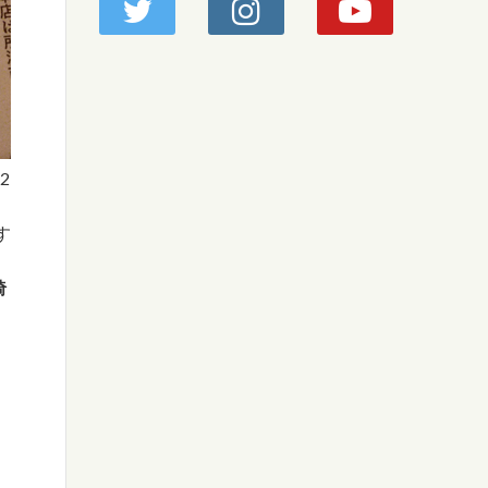
2
す
埼