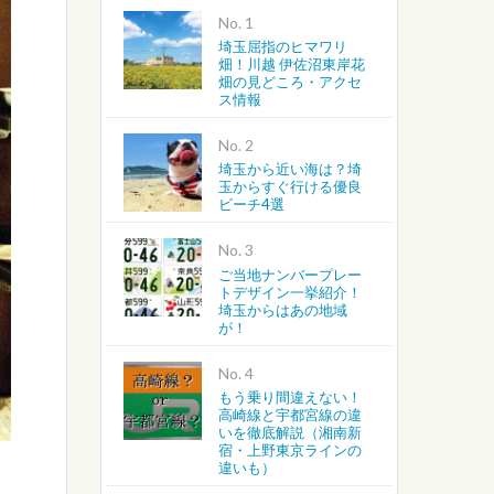
No.
埼玉屈指のヒマワリ
越谷・春日部・吉川・北葛飾
畑！川越 伊佐沼東岸花
畑の見どころ・アクセ
ス情報
さいたま・川越・川口
No.
上尾・桶川・北本・鴻巣・北
埼玉から近い海は？埼
玉からすぐ行ける優良
ビーチ4選
蓮田・白岡・久喜・幸手・南
No.
ご当地ナンバープレー
トデザイン一挙紹介！
埼玉からはあの地域
が！
No.
もう乗り間違えない！
高崎線と宇都宮線の違
いを徹底解説（湘南新
宿・上野東京ラインの
違いも）