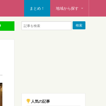
まとめ！
地域から探す
秩父・飯能・秩父郡
本庄・深谷・熊谷・大里郡・
行田・羽生・加須
東松山・坂戸・鶴ヶ島・日高
入間・所沢・狭山・入間郡
ふじみ野・富士見・志木
新座・朝霞・戸田・和光
人気の記事
蕨・草加・八潮・三郷