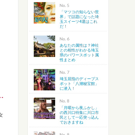
No.
「マツコの知らない世
界」で話題になった埼
玉スイーツ4選はこれ
だ！
No.
あなたの属性は？神社
との相性がわかる埼玉
県のパワースポット属
性まとめ
No.
埼玉屈指のディープス
ポット「八潮秘宝館」
に潜入！
No.
「月曜から夜ふかし」
の西川口特集に川口市
女
民として一応突っ込ん
でおきますね
No.