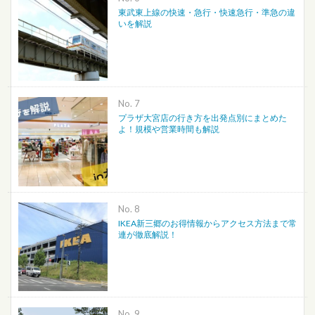
東武東上線の快速・急行・快速急行・準急の違
いを解説
No.
プラザ大宮店の行き方を出発点別にまとめた
よ！規模や営業時間も解説
No.
IKEA新三郷のお得情報からアクセス方法まで常
連が徹底解説！
No.