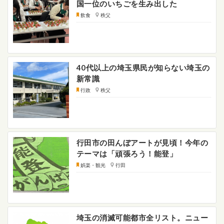
国一位のいちごを生み出した
飲食
秩父
40代以上の埼玉県民が知らない埼玉の
新常識
行政
秩父
行田市の田んぼアートが見頃！今年の
テーマは「頑張ろう！能登」
娯楽・観光
行田
埼玉の消滅可能都市全リスト。ニュー