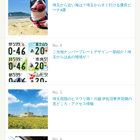
埼玉から近い海は？埼玉からすぐ行ける優良ビ
ーチ4選
No.
ご当地ナンバープレートデザイン一挙紹介！埼
玉からはあの地域が！
No.
埼玉屈指のヒマワリ畑！川越 伊佐沼東岸花畑の
見どころ・アクセス情報
No.