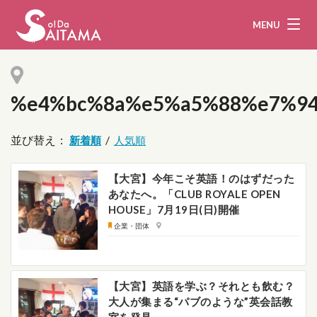
MENU
%e4%bc%8a%e5%a5%88%e7%9
娯楽・観光
飲食
並び替え：
/
企業・団体
教育・医療
【大宮】今年こそ英語！のはずだった
行政
まとめ！
あなたへ。「CLUB ROYALE OPEN
HOUSE」7月19日(日)開催
地域から探す
企業・団体
募集！
お問い合わせ
【大宮】英語を学ぶ？それとも飲む？
運営団体
ライター
大人が集まる“パブのような”英会話教