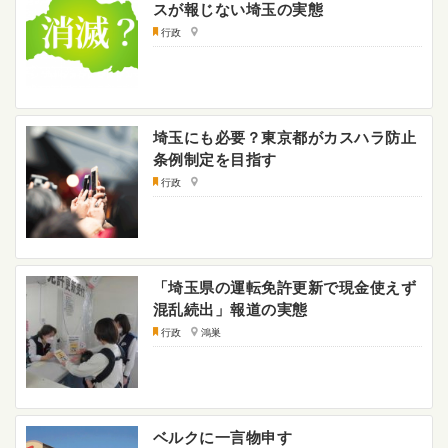
スが報じない埼玉の実態
行政
埼玉にも必要？東京都がカスハラ防止
条例制定を目指す
行政
「埼玉県の運転免許更新で現金使えず
混乱続出」報道の実態
行政
鴻巣
ベルクに一言物申す