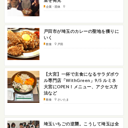
室を発見
企業・団体
戸田市が埼玉のカレーの聖地を獲りに
いく
飲食
戸田
【大宮】一杯で主食になるサラダボウ
ル専門店「WithGreen」9/5 ルミネ
大宮にOPEN！メニュー、アクセス方
法など
飲食
さいたま
埼玉いちごの逆襲。こうして埼玉は全