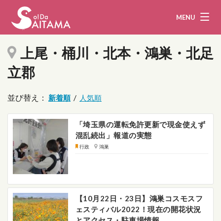
MENU
上尾・桶川・北本・鴻巣・北足
立郡
娯楽・観光
飲食
並び替え：
/
企業・団体
教育・医療
「埼玉県の運転免許更新で現金使えず
行政
まとめ！
混乱続出」報道の実態
行政
鴻巣
地域から探す
募集！
お問い合わせ
【10月22日・23日】鴻巣コスモスフ
運営団体
ライター
ェスティバル2022！現在の開花状況
とアクセス・駐車場情報