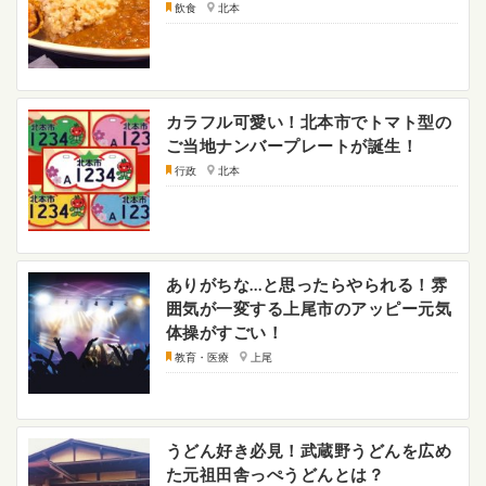
飲食
北本
カラフル可愛い！北本市でトマト型の
ご当地ナンバープレートが誕生！
行政
北本
ありがちな…と思ったらやられる！雰
囲気が一変する上尾市のアッピー元気
体操がすごい！
教育・医療
上尾
うどん好き必見！武蔵野うどんを広め
た元祖田舎っぺうどんとは？