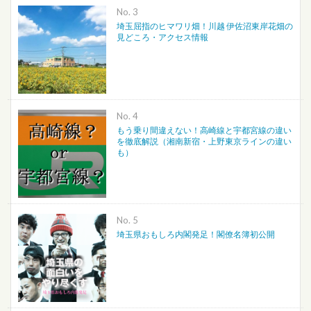
No.
埼玉屈指のヒマワリ畑！川越 伊佐沼東岸花畑の
見どころ・アクセス情報
No.
もう乗り間違えない！高崎線と宇都宮線の違い
を徹底解説（湘南新宿・上野東京ラインの違い
も）
No.
埼玉県おもしろ内閣発足！閣僚名簿初公開