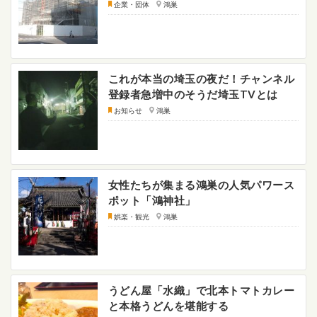
企業・団体
鴻巣
これが本当の埼玉の夜だ！チャンネル
登録者急増中のそうだ埼玉TVとは
お知らせ
鴻巣
女性たちが集まる鴻巣の人気パワース
ポット「鴻神社」
娯楽・観光
鴻巣
うどん屋「水織」で北本トマトカレー
と本格うどんを堪能する