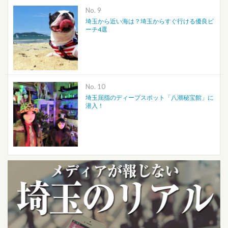
No.
埼玉から近い海は？埼玉からすぐ行ける優良ビ
ーチ4選
No.
埼玉屈指のディープスポット「八潮秘宝館」に
潜入！