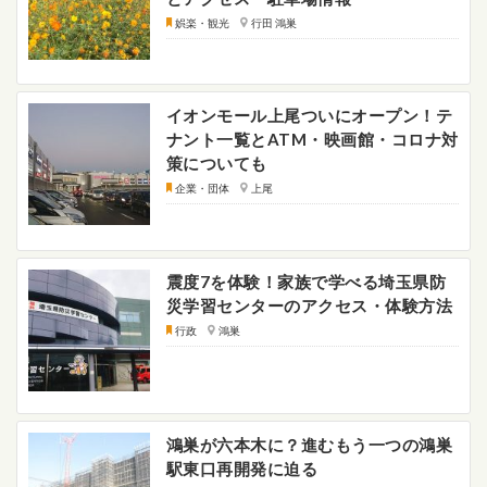
娯楽・観光
行田 鴻巣
イオンモール上尾ついにオープン！テ
ナント一覧とATM・映画館・コロナ対
策についても
企業・団体
上尾
震度7を体験！家族で学べる埼玉県防
災学習センターのアクセス・体験方法
行政
鴻巣
鴻巣が六本木に？進むもう一つの鴻巣
駅東口再開発に迫る