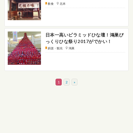
飲食
北本
日本一高いピラミッドひな壇！鴻巣び
っくりひな祭り2017がでかい！
娯楽・観光
鴻巣
1
2
»