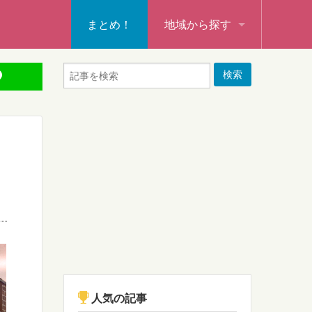
まとめ！
地域から探す
秩父・飯能・秩父郡
本庄・深谷・熊谷・大里郡・
行田・羽生・加須
東松山・坂戸・鶴ヶ島・日高
入間・所沢・狭山・入間郡
ふじみ野・富士見・志木
新座・朝霞・戸田・和光
人気の記事
蕨・草加・八潮・三郷