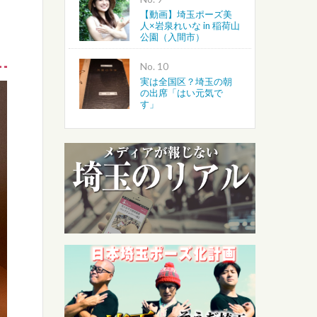
【動画】埼玉ポーズ美
人×岩泉れいな in 稲荷山
公園（入間市）
No.
実は全国区？埼玉の朝
の出席「はい元気で
す」