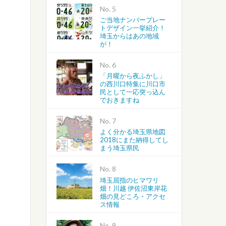
No.
ご当地ナンバープレー
トデザイン一挙紹介！
埼玉からはあの地域
が！
No.
「月曜から夜ふかし」
の西川口特集に川口市
民として一応突っ込ん
でおきますね
No.
よく分かる埼玉県地図
2018にまた納得してし
まう埼玉県民
No.
埼玉屈指のヒマワリ
畑！川越 伊佐沼東岸花
畑の見どころ・アクセ
ス情報
No.