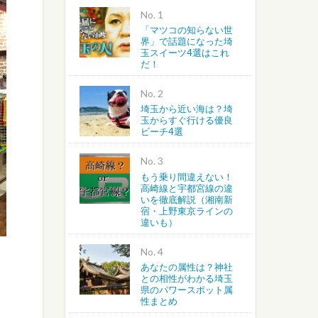
No.
「マツコの知らない世
越谷・春日部・吉川・北葛飾
界」で話題になった埼
玉スイーツ4選はこれ
だ！
さいたま・川越・川口
No.
上尾・桶川・北本・鴻巣・北
埼玉から近い海は？埼
玉からすぐ行ける優良
ビーチ4選
蓮田・白岡・久喜・幸手・南
No.
もう乗り間違えない！
高崎線と宇都宮線の違
いを徹底解説（湘南新
宿・上野東京ラインの
違いも）
No.
あなたの属性は？神社
との相性がわかる埼玉
県のパワースポット属
性まとめ