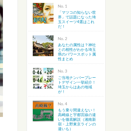
No.
「マツコの知らない世
越谷・春日部・吉川・北葛飾
界」で話題になった埼
玉スイーツ4選はこれ
だ！
さいたま・川越・川口
No.
上尾・桶川・北本・鴻巣・北
あなたの属性は？神社
との相性がわかる埼玉
県のパワースポット属
蓮田・白岡・久喜・幸手・南
性まとめ
No.
ご当地ナンバープレー
トデザイン一挙紹介！
埼玉からはあの地域
が！
No.
もう乗り間違えない！
高崎線と宇都宮線の違
いを徹底解説（湘南新
宿・上野東京ラインの
違いも）