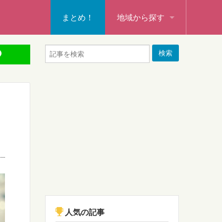
まとめ！
地域から探す
秩父・飯能・秩父郡
本庄・深谷・熊谷・大里郡・
行田・羽生・加須
東松山・坂戸・鶴ヶ島・日高
入間・所沢・狭山・入間郡
ふじみ野・富士見・志木
新座・朝霞・戸田・和光
人気の記事
蕨・草加・八潮・三郷