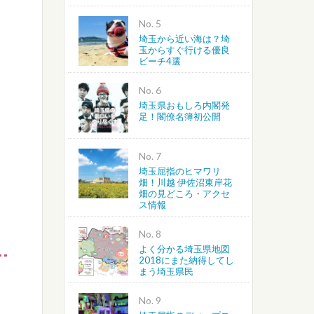
No.
埼玉から近い海は？埼
玉からすぐ行ける優良
ビーチ4選
No.
埼玉県おもしろ内閣発
足！閣僚名簿初公開
No.
埼玉屈指のヒマワリ
畑！川越 伊佐沼東岸花
畑の見どころ・アクセ
ス情報
No.
よく分かる埼玉県地図
2018にまた納得してし
まう埼玉県民
No.