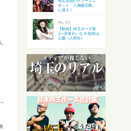
埼玉屈指のディープス
ポット「八潮秘宝館」
に潜入！
No.
【動画】埼玉ポーズ美
人×岩泉れいな in 稲荷山
公園（入間市）
ん
画