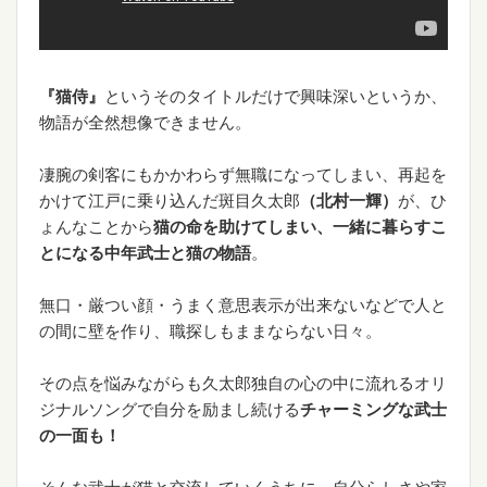
『猫侍』
というそのタイトルだけで興味深いというか、
物語が全然想像できません。
凄腕の剣客にもかかわらず無職になってしまい、再起を
かけて江戸に乗り込んだ斑目久太郎
（北村一輝）
が、ひ
ょんなことから
猫の命を助けてしまい、一緒に暮らすこ
とになる中年武士と猫の物語
。
無口・厳つい顔・うまく意思表示が出来ないなどで人と
の間に壁を作り、職探しもままならない日々。
その点を悩みながらも久太郎独自の心の中に流れるオリ
ジナルソングで自分を励まし続ける
チャーミングな武士
の一面も！
そんな武士が猫と交流していくうちに、自分らしさや家