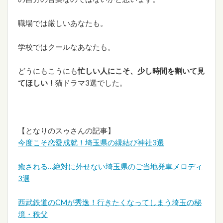
職場では厳しいあなたも。
学校ではクールなあなたも。
どうにもこうにも
忙しい人にこそ、少し時間を割いて見
てほしい！
猫ドラマ3選でした。
【となりのスゥさんの記事】
今度こそ恋愛成就！埼玉県の縁結び神社3選
癒される…絶対に外せない埼玉県のご当地発車メロディ
3選
西武鉄道のCMが秀逸！行きたくなってしまう埼玉の秘
境・秩父