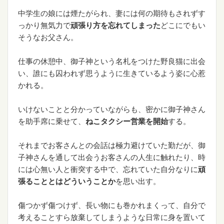
中学生の娘には煙たがられ、妻には何の期待もされずす
っかり無気力で
頑張り方を忘れてしまった
どこにでもい
そうなお父さん。
仕事の休憩中、御子神という名札をつけた野良猫に出会
い、誰にも囚われず思うように生きているよう姿に心惹
かれる。
いけないことと分かっていながらも、密かに御子神さん
を助手席に乗せて、
ねこタクシー営業を開始
する。
それまでお客さんとの会話は極力避けていた勤だが、御
子神さんを通して出会うお客さんの人生に触れたり、時
には心無い人と衝突する中で、忘れていた自分なりに
頑
張ることとはどういうことか
を思い出す。
傷つかず傷つけず、長い物にも巻かれまくって、自分で
考えることすら放棄してしまうような日常に身を置いて