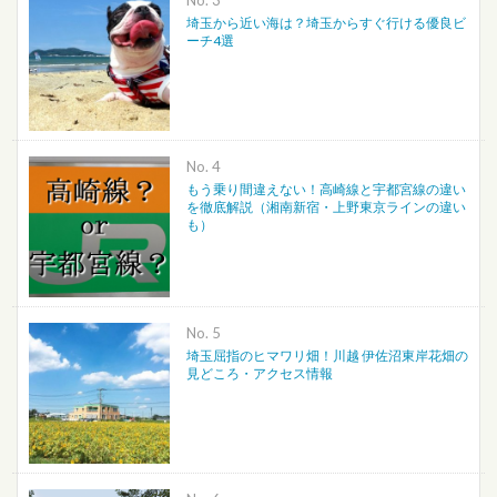
No.
埼玉から近い海は？埼玉からすぐ行ける優良ビ
ーチ4選
No.
もう乗り間違えない！高崎線と宇都宮線の違い
を徹底解説（湘南新宿・上野東京ラインの違い
も）
No.
埼玉屈指のヒマワリ畑！川越 伊佐沼東岸花畑の
見どころ・アクセス情報