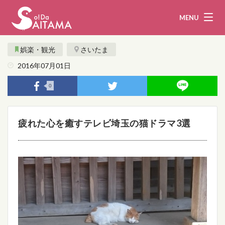
MENU
娯楽・観光
さいたま
2016年07月01日
娯楽・観光
飲食
0
企業・団体
教育・医療
疲れた心を癒すテレビ埼玉の猫ドラマ3選
行政
まとめ！
地域から探す
募集！
お問い合わせ
運営団体
ライター