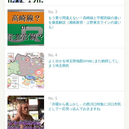
No.
もう乗り間違えない！高崎線と宇都宮線の違い
を徹底解説（湘南新宿・上野東京ラインの違い
も）
No.
よく分かる埼玉県地図2018にまた納得してし
まう埼玉県民
No.
「月曜から夜ふかし」の西川口特集に川口市民
として一応突っ込んでおきますね