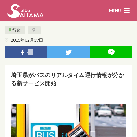
MENU
行政
2015年02月19日
娯楽・観光
飲食
0
企業・団体
教育・医療
埼玉県がバスのリアルタイム運行情報が分か
行政
まとめ！
る新サービス開始
地域から探す
募集！
お問い合わせ
運営団体
ライター