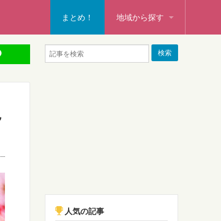
まとめ！
地域から探す
秩父・飯能・秩父郡
本庄・深谷・熊谷・大里郡・
行田・羽生・加須
児
東松山・坂戸・鶴ヶ島・日高
入間・所沢・狭山・入間郡
ふじみ野・富士見・志木
新座・朝霞・戸田・和光
人気の記事
蕨・草加・八潮・三郷