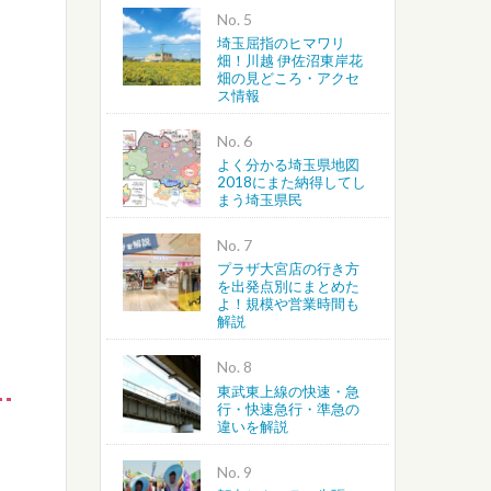
No.
埼玉屈指のヒマワリ
畑！川越 伊佐沼東岸花
畑の見どころ・アクセ
ス情報
No.
よく分かる埼玉県地図
2018にまた納得してし
まう埼玉県民
No.
プラザ大宮店の行き方
を出発点別にまとめた
よ！規模や営業時間も
解説
No.
東武東上線の快速・急
行・快速急行・準急の
違いを解説
No.