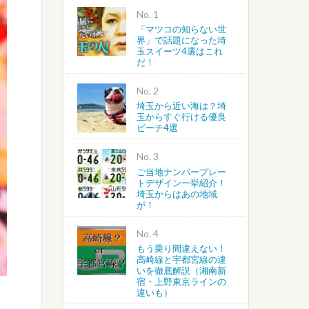
No.
「マツコの知らない世
越谷・春日部・吉川・北葛飾
界」で話題になった埼
玉スイーツ4選はこれ
だ！
さいたま・川越・川口
No.
上尾・桶川・北本・鴻巣・北
埼玉から近い海は？埼
玉からすぐ行ける優良
ビーチ4選
蓮田・白岡・久喜・幸手・南
No.
ご当地ナンバープレー
トデザイン一挙紹介！
埼玉からはあの地域
が！
No.
もう乗り間違えない！
高崎線と宇都宮線の違
いを徹底解説（湘南新
宿・上野東京ラインの
違いも）