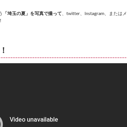
う
「埼玉の夏」を写真で撮って
、twitter、Instagram、またはメ
！
に！