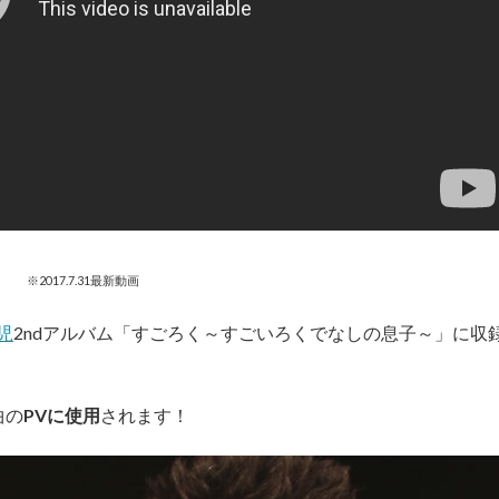
※2017.7.31最新動画
児
2ndアルバム「すごろく～すごいろくでなしの息子～」に収
曲の
PVに使用
されます！