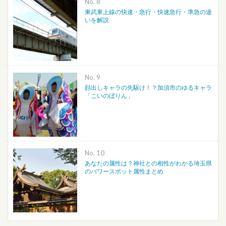
No.
東武東上線の快速・急行・快速急行・準急の違
いを解説
No.
顔出しキャラの先駆け！？加須市のゆるキャラ
「こいのぼりん」
No.
あなたの属性は？神社との相性がわかる埼玉県
のパワースポット属性まとめ