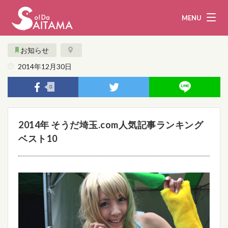
MENU
お知らせ
2014年12月30日
娯楽・観光
飲食
0
企業・団体
教育・医療
2014年 そうだ埼玉.com人気記事ランキング
行政
まとめ！
ベスト10
地域から探す
募集！
お問い合わせ
運営団体
ライター