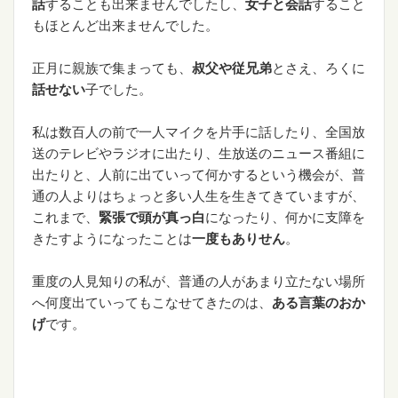
話
することも出来ませんでしたし、
女子と会話
すること
もほとんど出来ませんでした。
正月に親族で集まっても、
叔父や従兄弟
とさえ、ろくに
話せない
子でした。
私は数百人の前で一人マイクを片手に話したり、全国放
送のテレビやラジオに出たり、生放送のニュース番組に
出たりと、人前に出ていって何かするという機会が、普
通の人よりはちょっと多い人生を生きてきていますが、
これまで、
緊張で頭が真っ白
になったり、何かに支障を
きたすようになったことは
一度もありせん
。
重度の人見知りの私が、普通の人があまり立たない場所
へ何度出ていってもこなせてきたのは、
ある言葉のおか
げ
です。