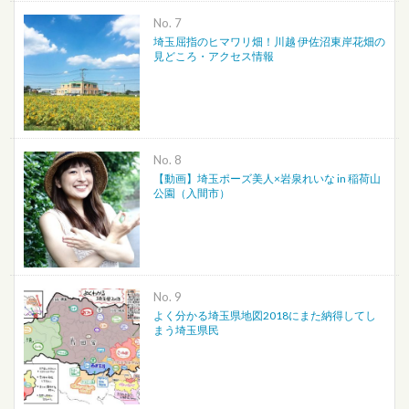
No.
埼玉屈指のヒマワリ畑！川越 伊佐沼東岸花畑の
見どころ・アクセス情報
No.
【動画】埼玉ポーズ美人×岩泉れいな in 稲荷山
公園（入間市）
No.
よく分かる埼玉県地図2018にまた納得してし
まう埼玉県民