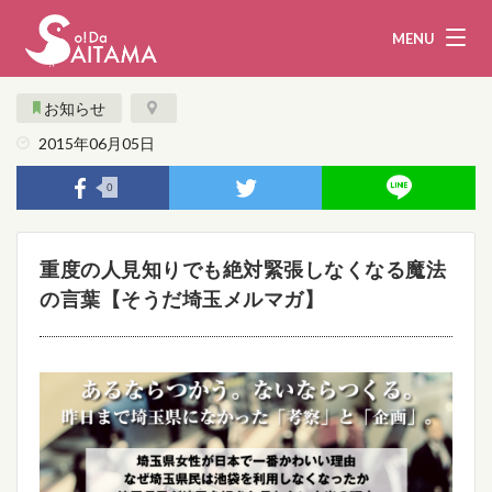
MENU
お知らせ
2015年06月05日
娯楽・観光
飲食
0
企業・団体
教育・医療
重度の人見知りでも絶対緊張しなくなる魔法
行政
まとめ！
の言葉【そうだ埼玉メルマガ】
地域から探す
募集！
お問い合わせ
運営団体
ライター