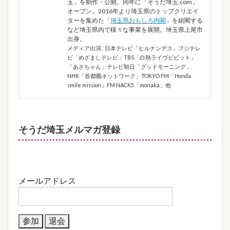
玉」を制作・公開。同年に「そうだ埼玉.com」
オープン。2016年より埼玉県のトップクリエイ
ターを集めた「
埼玉県おもしろ内閣
」を組閣する
など埼玉県内で様々な事業を展開。埼玉県上尾市
出身。
メディア出演 : 日本テレビ「ヒルナンデス」フジテレ
ビ「めざましテレビ」TBS「白熱ライヴビビット」
「あさちゃん」テレビ朝日「グッドモーニング」
NHK「首都圏ネットワーク」TOKYO FM「Honda
smile mission」FM NACK5「monaka」他
そうだ埼玉メルマガ登録
メールアドレス