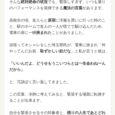
そんな
絶対絶命の状況
でも、緊張しすぎず、いつも通り
のパフォーマンスを発揮できる
魔法の言葉
があります。
高校生の頃、友人らと
原宿
に洋服を買いに行った時のこ
と、駅のホームで友人の一人が慌てて駆け込んだため、
電車の扉に一瞬
挟まれた
ことがありました。
頑張ってオシャレをした埼玉県民が、電車に挟まれ「何
やってんだお前、
恥ずかしい奴だな
」と私が言うと彼は
「いいんだよ、どうせもうこいつらとは一生会わねーん
だから」
と、冗談ぽく言い返してきました。
この言葉、冷静に考えてみると、緊張する場面に転換す
ることが出来ます。
自分を緊張させるその対象者と、
残りの人生であとどれ