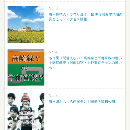
No.
埼玉屈指のヒマワリ畑！川越 伊佐沼東岸花畑の
見どころ・アクセス情報
No.
もう乗り間違えない！高崎線と宇都宮線の違い
を徹底解説（湘南新宿・上野東京ラインの違い
も）
No.
埼玉県おもしろ内閣発足！閣僚名簿初公開