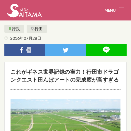
MENU
行政
行田
2016年07月28日
娯楽・観光
飲食
0
企業・団体
教育・医療
これがギネス世界記録の実力！行田市ドラゴ
行政
まとめ！
ンクエスト田んぼアートの完成度が高すぎる
地域から探す
募集！
お問い合わせ
運営団体
ライター