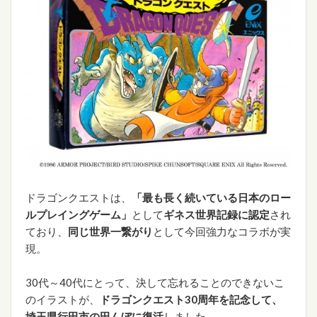
ドラゴンクエストは、
「最も長く続いている日本のロー
ルプレイングゲーム」
として
ギネス世界記録に認定
され
ており、
同じ世界一繋がり
として今回強力なコラボが実
現。
30代～40代にとって、決して忘れることのできないこ
のイラストが、
ドラゴンクエスト30周年を記念して、
埼玉県行田市の田んぼに復活
しました。