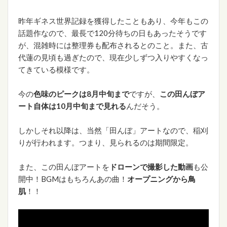
昨年ギネス世界記録を獲得したこともあり、今年もこの
話題作なので、最長で120分待ちの日もあったそうです
が、混雑時には整理券も配布されるとのこと。また、古
代蓮の見頃も過ぎたので、現在少しずつ入りやすくなっ
てきている模様です。
今の
色味のピークは8月中旬まで
ですが、
この田んぼア
ート自体は10月中旬まで見れる
んだそう。
しかしそれ以降は、当然「田んぼ」アートなので、稲刈
りが行われます。つまり、見られるのは期間限定。
また、この田んぼアートを
ドローンで撮影した動画
も公
開中！BGMはもちろんあの曲！
オープニングから鳥
肌
！！