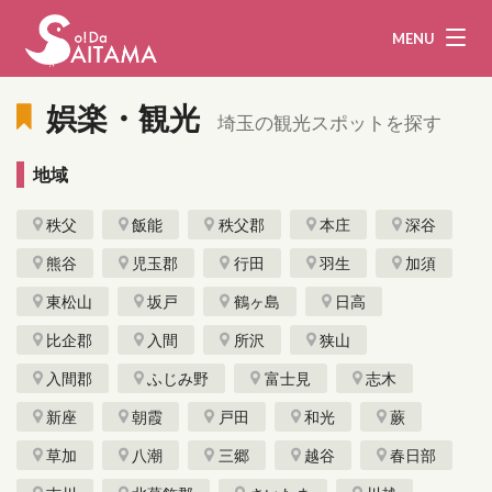
MENU
娯楽・観光
埼玉の観光スポットを探す
地域
娯楽・観光
飲食
秩父
飯能
秩父郡
本庄
深谷
企業・団体
教育・医療
熊谷
児玉郡
行田
羽生
加須
行政
まとめ！
東松山
坂戸
鶴ヶ島
日高
地域から探す
比企郡
入間
所沢
狭山
入間郡
ふじみ野
富士見
志木
募集！
お問い合わせ
新座
朝霞
戸田
和光
蕨
運営団体
ライター
草加
八潮
三郷
越谷
春日部