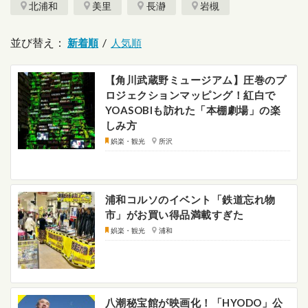
北浦和
美里
長瀞
岩槻
並び替え：
/
【角川武蔵野ミュージアム】圧巻のプ
ロジェクションマッピング！紅白で
YOASOBIも訪れた「本棚劇場」の楽
しみ方
娯楽・観光
所沢
浦和コルソのイベント「鉄道忘れ物
市」がお買い得品満載すぎた
娯楽・観光
浦和
八潮秘宝館が映画化！「HYODO」公