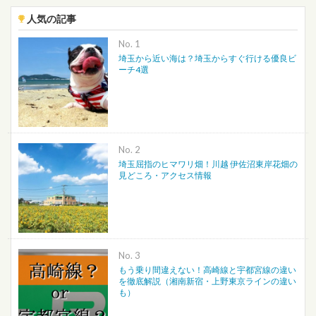
人気の記事
No.
埼玉から近い海は？埼玉からすぐ行ける優良ビ
ーチ4選
No.
埼玉屈指のヒマワリ畑！川越 伊佐沼東岸花畑の
見どころ・アクセス情報
No.
もう乗り間違えない！高崎線と宇都宮線の違い
を徹底解説（湘南新宿・上野東京ラインの違い
も）