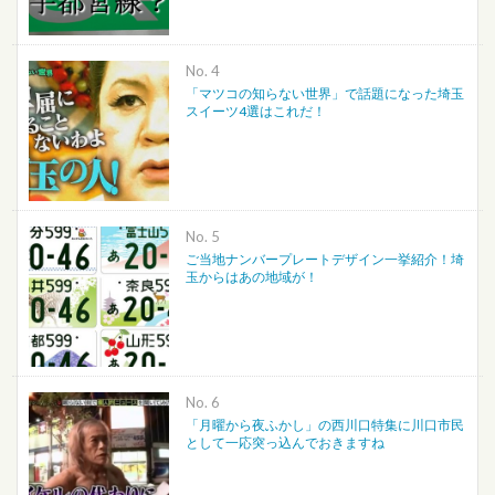
No.
「マツコの知らない世界」で話題になった埼玉
スイーツ4選はこれだ！
No.
ご当地ナンバープレートデザイン一挙紹介！埼
玉からはあの地域が！
No.
「月曜から夜ふかし」の西川口特集に川口市民
として一応突っ込んでおきますね