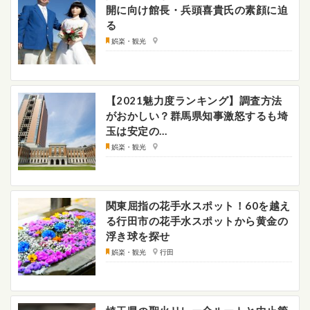
開に向け館長・兵頭喜貴氏の素顔に迫
る
娯楽・観光
【2021魅力度ランキング】調査方法
がおかしい？群馬県知事激怒するも埼
玉は安定の…
娯楽・観光
関東屈指の花手水スポット！60を越え
る行田市の花手水スポットから黄金の
浮き球を探せ
娯楽・観光
行田