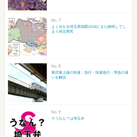
No.
よく分かる埼玉県地図2018にまた納得してし
まう埼玉県民
No.
東武東上線の快速・急行・快速急行・準急の違
いを解説
No.
そうなん？は埼玉弁