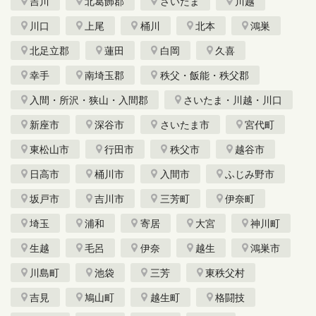
吉川
北葛飾郡
さいたま
川越
川口
上尾
桶川
北本
鴻巣
北足立郡
蓮田
白岡
久喜
幸手
南埼玉郡
秩父・飯能・秩父郡
入間・所沢・狭山・入間郡
さいたま・川越・川口
新座市
深谷市
さいたま市
宮代町
東松山市
行田市
秩父市
越谷市
日高市
桶川市
入間市
ふじみ野市
坂戸市
吉川市
三芳町
伊奈町
埼玉
浦和
寄居
大宮
神川町
生越
毛呂
伊奈
越生
鴻巣市
川島町
池袋
三芳
東秩父村
吉見
鳩山町
越生町
格闘技