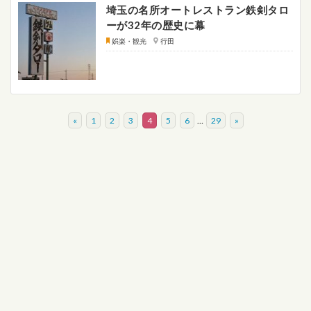
埼玉の名所オートレストラン鉄剣タロ
ーが32年の歴史に幕
娯楽・観光
行田
«
1
2
3
4
5
6
…
29
»