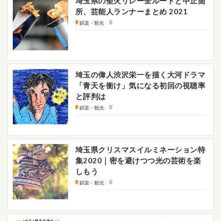
埼玉県の聖火リレー全ルートと中止箇
所、芸能人ランナーまとめ 2021
娯楽・観光
埼玉の偉人渋沢栄一を描く大河ドラマ
「青天を衝け」気になる初回の視聴率
と評判は
娯楽・観光
埼玉県クリスマスイルミネーション特
集2020｜密を避けつつ光の芸術を楽
しもう
娯楽・観光